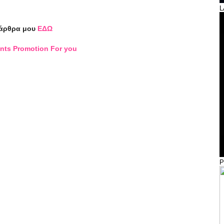
L
άρθρα μου
ΕΔΩ
nts Promotion For you