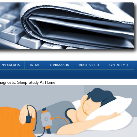
ΨΥΧΑΓΩΓΙΑ
ΤΑΞΙΔΙ
ΠΕΡΙΒΑΛΛΟΝ
MUSIC VIDEO
ΣΥΝΕΝΤΕΥΞΗ
iagnostic Sleep Study At Home