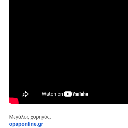
Μεγάλος χορηγός:
opaponline.gr