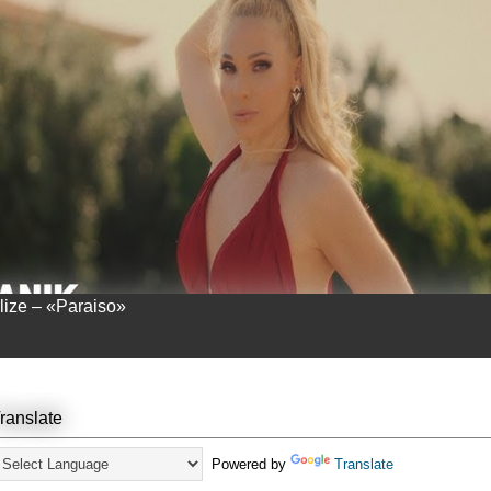
llize – «Paraiso»
ranslate
Powered by
Translate