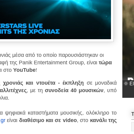
ρονιάς μέσα από το οποίο παρουσιάστηκαν οι
αφή της Panik Entertainment Group, είναι
τώρα
ι στο
YouTube
!
ς χρονιάς και ντουέτα - έκπληξη
σε μοναδικά
🌞 E
αλλιτέχνες
, με τη
συνοδεία 40 μουσικών
, υπό
λια.
α ψηφιακά καταστήματα μουσικής, ολόκληρο το
T
.gr
είναι
διαθέσιμο και σε video
, στο
κανάλι της