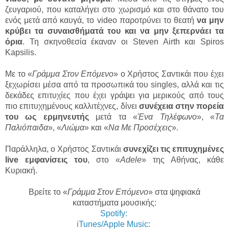
ζευγαριού, που καταλήγει στο χωρισμό και στο θάνατο του
ενός μετά από καυγά, το video παροτρύνει το θεατή
να μην
κρύβει τα συναισθήματά του και να μην ξεπερνάει τα
όρια
. Τη σκηνοθεσία έκαναν οι Steven Airth και Spiros
Kapsilis.
Με το «
Γράμμα Στον Επόμενο
» ο Χρήστος Σαντικάι που έχει
ξεχωρίσει μέσα από τα προσωπικά του singles, αλλά και τις
δεκάδες επιτυχίες που έχει γράψει για μερικούς από τους
πιο επιτυχημένους καλλιτέχνες, δίνει
συνέχεια στην πορεία
του ως ερμηνευτής
μετά τα «
Ένα Τηλέφωνο
», «
Τα
Παλιόπαιδα
», «
Λιώμα
» και «
Να Με Προσέχεις
».
Παράλληλα, ο Χρήστος Σαντικάι
συνεχίζει τις επιτυχημένες
live εμφανίσεις του
, στο «
Adele
» της Αθήνας, κάθε
Κυριακή.
Βρείτε το «
Γράμμα Στον Επόμενο
» στα ψηφιακά
καταστήματα μουσικής:
Spotify:
iTunes/Apple Music: