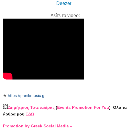
Deezer:
Δείτε το video:
★
https://panikmusic.gr
💥
Δημήτριος Τσαπαλίρας
(
Events Promotion For You
)
Όλα τα
άρθρα μου
ΕΔΩ
Promotion by Greek Social Media –