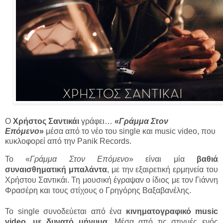
Ο
Χρήστος Σαντικάι
γράφει…
«
Γράμμα Στον
Επόμενο
»
μέσα από το νέο του single και music video, που
κυκλοφορεί από την Panik Records.
Το «
Γράμμα Στον Επόμενο
» είναι μία
βαθιά
συναισθηματική μπαλάντα
, με την εξαιρετική ερμηνεία του
Χρήστου Σαντικάι. Τη μουσική έγραψαν ο ίδιος με τον Γιάννη
Φρασέρη και τους στίχους ο Γρηγόρης Βαξαβανέλης.
To single συνοδεύεται από ένα
κινηματογραφικό music
video, με δυνατό μήνυμα
. Μέσα από τις στιγμές ενός