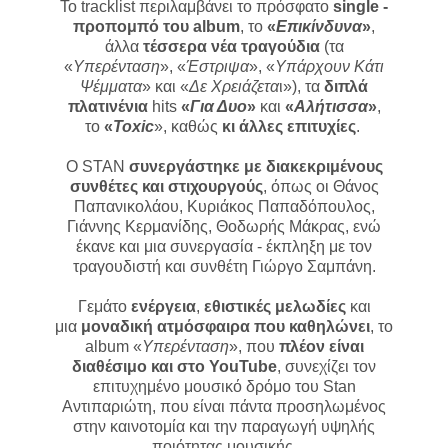
Το tracklist περιλαμβάνει το πρόσφατο
single -
προπομπό του album
, το
«
Επικίνδυνα
»
,
άλλα
τέσσερα νέα τραγούδια
(τα
«
Υπερένταση
», «
Έστριψα
», «
Υπάρχουν Κάτι
Ψέμματα
» και «
Δε Χρειάζετα
ι»), τα
διπλά
πλατινένια
hits
«
Για Δυο
»
και
«
Αλήτισσα
»
,
το
«
Toxic
», καθώς
κι άλλες επιτυχίες
.
Ο STAN
συνεργάστηκε με διακεκριμένους
συνθέτες και στιχουργούς
, όπως οι Θάνος
Παπανικολάου, Κυριάκος Παπαδόπουλος,
Γιάννης Κερμανίδης, Θοδωρής Μάκρας, ενώ
έκανε και μια συνεργασία - έκπληξη με τον
τραγουδιστή και συνθέτη Γιώργο Σαμπάνη.
Γεμάτο
ενέργεια
,
εθιστικές μελωδίες
και
μια
μοναδική ατμόσφαιρα που καθηλώνει
, το
album «
Υπερένταση
», που
πλέον είναι
διαθέσιμο και στο YouTube
, συνεχίζει τον
επιτυχημένο μουσικό δρόμο του Stan
Αντιπαριώτη, που είναι πάντα προσηλωμένος
στην καινοτομία και την παραγωγή υψηλής
ποιότητας μουσικής.