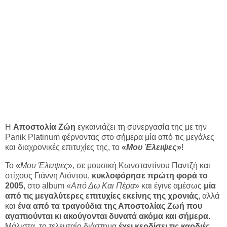
Η
Αποστολία Ζώη
εγκαινιάζει τη συνεργασία της με την
Panik Platinum φέρνοντας στο σήμερα μία από τις μεγάλες
και διαχρονικές επιτυχίες της, το
«
Μου Έλειψες
»
!
Το «
Μου Έλειψες
», σε μουσική Κωνσταντίνου Παντζή και
στίχους Γιάννη Λιόντου,
κυκλοφόρησε πρώτη φορά το
2005
, στο album «
Από Δω Και Πέρα
» και έγινε αμέσως
μία
από τις μεγαλύτερες επιτυχίες εκείνης της χρονιάς
, αλλά
και
ένα από τα τραγούδια της Αποστολίας Ζωή που
αγαπιούνται κι ακούγονται δυνατά ακόμα και σήμερα
.
Μάλιστα, το τελευταίο διάστημα
έχει κερδίσει τις καρδιές