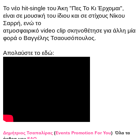
Το νέο
hit
-
single
του Άκη "Πες Το Κι Έρχομαι",
είναι σε μουσική του ίδιου και σε στίχους Νίκου
Σαρρή, ενώ το
ατμοσφαιρικό
video
clip
σκηνοθέτησε για άλλη μία
φορά ο Βαγγέλης Τσαουσόπουλος.
Απολαύστε
το
εδώ:
Δημήτριος Τσαπαλίρας
(
Events Promotion For You
)
Όλα τα
άρθρα μου
ΕΔΩ