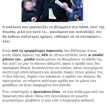
Η καλλονή που μαγνητίζει τα βλέμματα στο ΟΑΚΑ, αντί της
Ένωσης, μιλά για αυτό το... φαινόμενο και αισιοδοξεί, ότι
θα έρθουν καλύτερες ημέρες. «Μπορεί να τα καταφέρει»,
λέει.
Είναι
από τις ομορφότερες παρουσίες
που βλέπουμε στους
εντός έδρας αγώνες της
ΑΕΚ
σε τέτοιο επίπεδο, ώστε
οι οπαδοί
χάνουν την... μπάλα
προκειμένου να θαυμάσουν τα κάλλη της.
Και γιατί να μην το κάνουν άλλωστε, αφού η ομάδα τους δεν
προσφέρει θέαμα, δυσκολεύεται να νικήσει, κάνει συνεχόμενα
ανεπιτυχή αποτελέσματα και κερνάει πίκρες στους φίλους της.
Η ίδια πάντως, παρότι την κολακεύει η αγάπη του κόσμου, θα
προτιμούσε, να πήγαινε καλύτερα ομάδα και τα μάτια των
φιλάθλων να ήταν καρφωμένα στο γήπεδο.
Έτσι υποστήριξε η
Χριστιάννα Ζύκ
α
, σε ένα διάλειμμα από την
πρακτική που κάνει πάνω στη διαιτολογία σε γνωστό
γυμναστήριο. Διαβάστε τί μας είπε η Κερκυραία καλλονή.