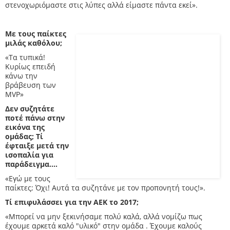
στενοχωριόμαστε στις λύπες αλλά είμαστε πάντα εκεί».
Με τους παίκτες
μιλάς καθόλου;
«Τα τυπικά!
Κυρίως επειδή
κάνω την
βράβευση των
MVP»
Δεν συζητάτε
ποτέ πάνω στην
εικόνα της
ομάδας; Τί
έφταιξε μετά την
ισοπαλία για
παράδειγμα....
«Εγώ με τους
παίκτες; Όχι! Αυτά τα συζητάνε με τον προπονητή τους!».
Τί επιφυλάσσει για την ΑΕΚ το 2017;
«Μπορεί να μην ξεκινήσαμε πολύ καλά, αλλά νομίζω πως
έχουμε αρκετά καλό "υλικό" στην ομάδα . Έχουμε καλούς