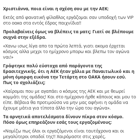
Χριστιάννα, ποια είναι η σχέση σου με την ΑΕΚ;
Εκτός από φανατική φίλαθλος εργάζομαι σαν υποδοχή των VIP
στο οακα στα εντός έδρας παιχνίδια!!
Προλαβαίνεις όμως να βλέπεις τα ματς; Γιατί σε βλέπουμε
συχνά στην εξέδρα.
«Χανω ισως λίγα απο τα πρώτα λεπτά, γιατι ακομα έρχεται
κόσμος αλλα μεχρι το ημίχρονο μπορω και βλεπω τον αγώνα
ναι!»
Γράφτηκε πολύ εύστοχα από παράγοντα της
Ερασιτεχνικής, ότι η ΑΕΚ ήταν χάλια με Παναιτωλικό και η
μόνη όμορφη εικόνα την Τετάρτη στο ΟΑΚΑ ήσουν εσύ.
Πως το σχολιάζεις;
«Χαίρομαι που με αγαπάει ο κόσμος της ΑΕΚ και με θεωρεί
κομμάτι της ομάδας! Και στο ημίχρονο ήρθε κάποιος και μου το
είπε. Βέβαια θα προτιμούσα να μην μας αφήνει η ομάδα να
έχουμε μάτια για τίποτα άλλο την ώρα του αγώνα».
Τα αρνητικά αποτελέσματα δίνουν πίκρα στον κόσμο.
Πόσο όμως επηρεάζουν εσάς τους εργαζομένους;
«Νομίζω πως όλοι οι εργαζόμενοι είναι ταυτόχρονα και οι
μεγαλύτεροι οπαδοί της!! Χαιρόμαστε στις χαρές,