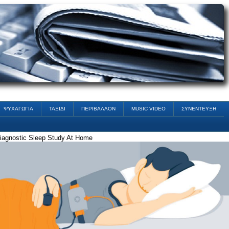
ΨΥΧΑΓΩΓΙΑ
ΤΑΞΙΔΙ
ΠΕΡΙΒΑΛΛΟΝ
MUSIC VIDEO
ΣΥΝΕΝΤΕΥΞΗ
iagnostic Sleep Study At Home