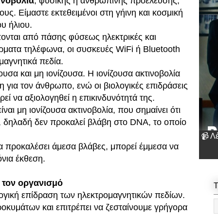
ινοβολία
, φυσικής ή ανθρώπινης προέλευσης,
ους. Είμαστε εκτεθειμένοι στη γήινη και κοσμική
ου ήλιου.
πονται από πάσης φύσεως ηλεκτρικές και
ρματα τηλέφωνα, οι συσκευές WiFi ή Bluetooth
μαγνητικά πεδία.
ουσα και μη ιονίζουσα. Η ιονίζουσα ακτινοβολία
δυνη για τον άνθρωπο, ενώ οι βιολογικές επιδράσεις
ρεί να αξιολογηθεί η επικινδυνότητά της.
ναι μη ιονίζουσα ακτινοβολία, που σημαίνει ότι
ς, δηλαδή δεν προκαλεί βλάβη στο DNA, το οποίο
📹 Λ
να προκαλέσει άμεσα βλάβες, μπορεί έμμεσα να
νια έκθεση.
 τον οργανισμό
T
λογική επίδραση των ηλεκτρομαγνητικών πεδίων.
ροκυμάτων και επιτρέπει να ζεσταίνουμε γρήγορα