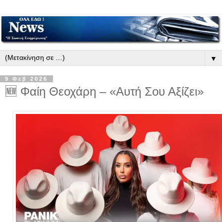
▼
9 Φεβ 2026
🆕 Φαίη Θεοχάρη – «Αυτή Σου Αξίζει»