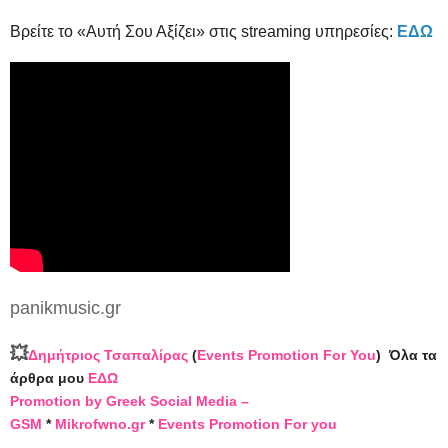
Βρείτε το «Αυτή Σου Αξίζει» στις streaming υπηρεσίες:
ΕΔΩ
panikmusic.gr
💥
Δημήτριος Τσαπαλίρας
(
Events Promotion For You
)
Όλα τα
άρθρα μου
ΕΔΩ
Promotion by Greek Social Media –
GSM
*
Mikrofwno.gr
*
Events Promotion For you