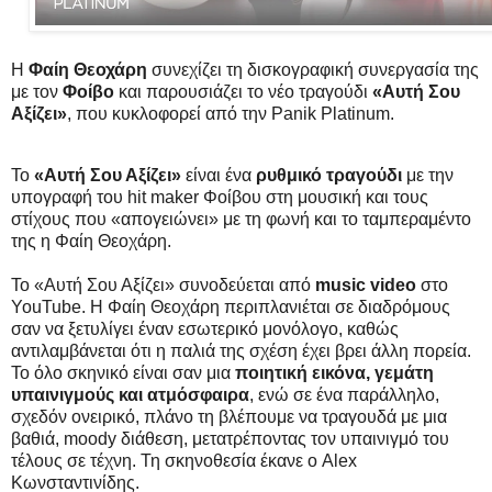
Η
Φαίη Θεοχάρη
συνεχίζει τη δισκογραφική συνεργασία της
με τον
Φοίβο
και παρουσιάζει το νέο τραγούδι
«Αυτή Σου
Αξίζει»
, που κυκλοφορεί από την Panik Platinum.
Το
«Αυτή Σου Αξίζει»
είναι ένα
ρυθμικό
τραγούδι
με
την
υπογραφή του hit maker Φοίβου
στη μουσική και τους
στίχους που «απογειώνει» με τη φωνή και το ταμπεραμέντο
της η Φαίη Θεοχάρη.
Το «Αυτή Σου Αξίζει» συνοδεύεται από
music video
στο
YouTube. Η Φαίη Θεοχάρη περιπλανιέται σε διαδρόμους
σαν να ξετυλίγει έναν εσωτερικό μονόλογο, καθώς
αντιλαμβάνεται ότι η παλιά της σχέση έχει βρει άλλη πορεία.
Το όλο σκηνικό είναι σαν μια
ποιητική εικόνα, γεμάτη
υπαινιγμούς και ατμόσφαιρα
, ενώ σε ένα παράλληλο,
σχεδόν ονειρικό, πλάνο τη βλέπουμε να τραγουδά με μια
βαθιά, moody διάθεση, μετατρέποντας τον υπαινιγμό του
τέλους σε τέχνη. Τη σκηνοθεσία έκανε ο Alex
Κωνσταντινίδης.