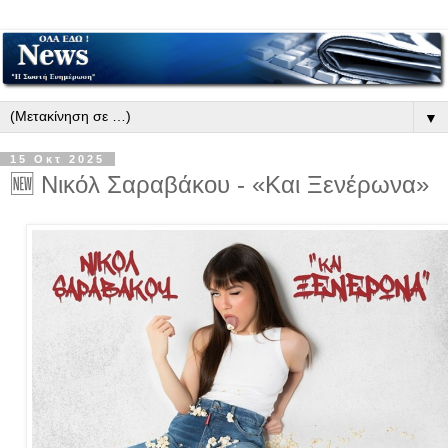
▼
15 Οκτ 2025
🆕 Νικόλ Σαραβάκου - «Και Ξενέρωνα»