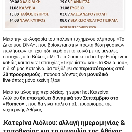
Μετά την κυκλοφορία του πολυεπιτυχημένου άλμπουμ «Το
Δικό μου DNA», που βρίσκεται στην πρώτη θέση φυσικών
πωλήσεων και έχει ήδη κερδίσει το κοινό με τις μεγάλες
επιτυχίες «Το Βάλε», «Με 'Γεια Σου» και «Για Την Επόμενη»
καθώς και τα viral επιτυχίες «Γκρεμίστε» και «Τα Φιλιά μου»,
η δική μας Κατερίνα. θα ταξιδέψει σε
περισσότερους από
20 προορισμούς
, παρουσιάζοντας ένα
μοναδικό
live
όπως μόνο εκείνη ξέρει.
Μετά το τέλος της περιοδείας, η super hot Κατερίνα
Λιόλιου
θα επιστρέψει δυναμικά τον Σεπτέμβριο στο
«Romeo»
, που θα γίνει πάλι ο no1 προορισμός της
νυχτερινής Αθήνας
Κατερίνα Λιόλιου: αλλαγή ημερομηνίας &
.
τοποθεσίας για τη συναυλία της Αθήνας