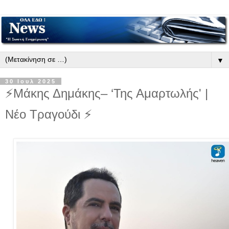
▼
30 Ιουλ 2025
⚡️Μάκης Δημάκης– ‘Της Αμαρτωλής' |
Νέο Τραγούδι ⚡