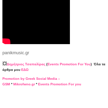
panikmusic.gr
💥
Δημήτριος Τσαπαλίρας
(
Events Promotion For You
)
Όλα τα
άρθρα μου
ΕΔΩ
Promotion by Greek Social Media –
GSM
*
Mikrofwno.gr
*
Events Promotion For you