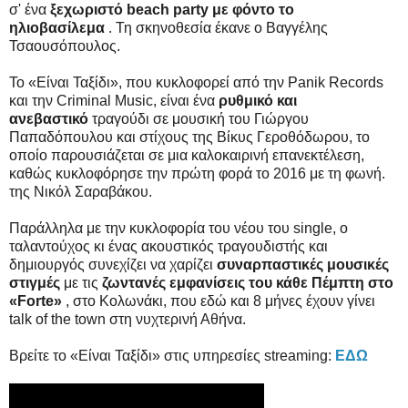
σ' ένα
ξεχωριστό beach party με φόντο το
ηλιοβασίλεμα
. Τη σκηνοθεσία έκανε ο Βαγγέλης
Τσαουσόπουλος.
Το «Είναι Ταξίδι», που κυκλοφορεί από την Panik Records
και την Criminal Music, είναι ένα
ρυθμικό και
ανεβαστικό
τραγούδι σε μουσική του Γιώργου
Παπαδόπουλου και στίχους της Βίκυς Γεροθόδωρου, το
οποίο παρουσιάζεται σε μια καλοκαιρινή επανεκτέλεση,
καθώς κυκλοφόρησε την πρώτη φορά το 2016 με τη φωνή.
της Νικόλ Σαραβάκου.
Παράλληλα με την κυκλοφορία του νέου του single, ο
ταλαντούχος κι ένας ακουστικός τραγουδιστής και
δημιουργός συνεχίζει να χαρίζει
συναρπαστικές μουσικές
στιγμές
με τις
ζωντανές εμφανίσεις του κάθε Πέμπτη στο
«Forte»
, στο Κολωνάκι, που εδώ και 8 μήνες έχουν γίνει
talk of the town στη νυχτερινή Αθήνα.
Βρείτε το «Είναι Ταξίδι» στις υπηρεσίες streaming:
ΕΔΩ