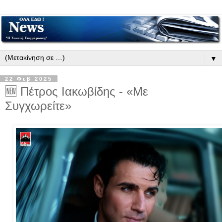
▼
22 Φεβ 2025
🆕 Πέτρος Ιακωβίδης - «Με
Συγχωρείτε»