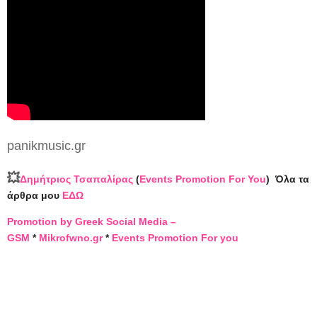
panikmusic.gr
💥
Δημήτριος Τσαπαλίρας
(
Events Promotion For You
)
Όλα τα
άρθρα μου
ΕΔΩ
Promotion by Greek Social Media –
GSM
*
Mikrofwno.gr
*
Events Promotion For you