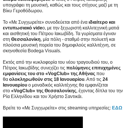
υπογράφει τη μουσική, καθώς και τους στίχους μαζί με τη
Βίκυ Γεροθόδωρου.
Το «Με Συγχωρείτε» συνοδεύεται από ένα
ιδιαίτερο και
εντυπωσιακό vide
o, με την ξεχωριστή καλλιτεχνική ματιά
και αισθητική του Πέτρου Ιακωβίδη. Τα γυρίσματα έγιναν
στη
Θεσσαλονίκη
, μία πόλη - σταθμό στην πολυετή και
πλούσια μουσική πορεία του δημοφιλούς καλλιτέχνη, σε
σκηνοθεσία Bodega Visuals.
Εκτός από την κυκλοφορία του νέου τραγουδιού του, ο
Πέτρος Ιακωβίδης συνεχίζει τις
πολύμηνες επιτυχημένες
εμφανίσεις του στο «VogClub» της Αθήνας
που
θα
ολοκληρωθούν στις 18 Ιανουαρίου
. Από τις
24
Ιανουαρίου
ο μοναδικός καλλιτέχνης θα εμφανίζεται
στο
«VogClub» της Θεσσαλονίκης
, έχοντας δίπλα του την
Ρία Ελληνίδου και τον Χρήστο Σαντικάι.
Βρείτε το «Με Συγχωρείτε» στις streaming υπηρεσίες:
ΕΔΩ