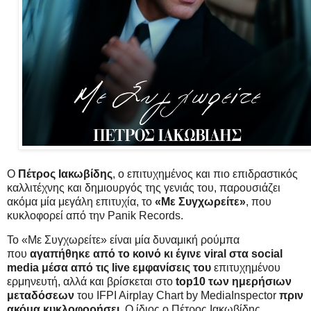
Ο
Πέτρος Ιακωβίδης
, ο επιτυχημένος και πιο επιδραστικός
καλλιτέχνης και δημιουργός της γενιάς του, παρουσιάζει
ακόμα μία μεγάλη επιτυχία, το
«Με Συγχωρείτε»
, που
κυκλοφορεί από την Panik Records.
Το «Με Συγχωρείτε» είναι μία δυναμική ρούμπα
που
αγαπήθηκε από το κοινό κι έγινε viral στα social
media μέσα από τις live εμφανίσεις του
επιτυχημένου
ερμηνευτή, αλλά και βρίσκεται στο
top10 των ημερήσιων
μεταδόσεων
του IFPI Airplay Chart by MediaInspector
πριν
ακόμα κυκλοφορήσει.
Ο ίδιος ο Πέτρος Ιακωβίδης