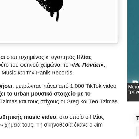
και ο επιτυχημένος κι αγαπητός
Ηλίας
υέτο του φετινού χειμώνα, το
«
Με Πονάει
»
,
 Music και την Panik Records.
ρήσει
, μετρώντας πάνω από 1.000 TikTok video
Μετά
τραγ
ει το urban μουσικό στοιχείο με το
Tzimas και τους στίχους οι Greg και Teo Tzimas.
σθητικής music video
, στο οποίο ο Ηλίας
T
» χημεία τους. Τη σκηνοθεσία έκανε ο Jim