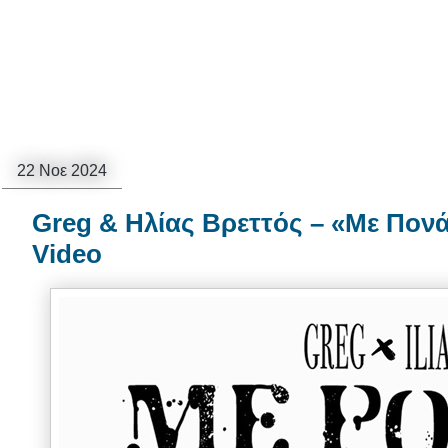
22 Νοε 2024
Greg & Ηλίας Βρεττός – «Με Πονά
Video