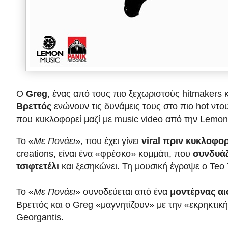
Ο
Greg
, ένας από τους πιο ξεχωριστούς hitmakers 
Βρεττός
ενώνουν τις δυνάμεις τους στο πιο hot ντο
που κυκλοφορεί μαζί με music video από την Lemon
Το «
Με Πονάει
», που έχει γίνει
viral πριν κυκλοφο
creations, είναι ένα «φρέσκο» κομμάτι, που
συνδυάζ
τσιφτετέλι
και ξεσηκώνει. Τη μουσική έγραψε ο Teo 
Το «
Με Πονάει
» συνοδεύεται από ένα
μοντέρνας αι
Βρεττός και ο Greg «μαγνητίζουν» με την «εκρηκτική
Georgantis.