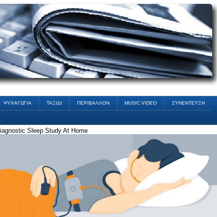
ΨΥΧΑΓΩΓΙΑ
ΤΑΞΙΔΙ
ΠΕΡΙΒΑΛΛΟΝ
MUSIC VIDEO
ΣΥΝΕΝΤΕΥΞΗ
iagnostic Sleep Study At Home