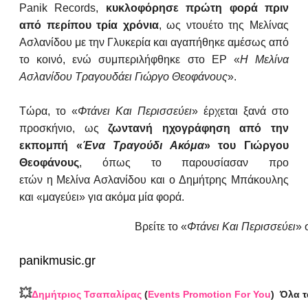
Panik Records,
κυκλοφόρησε πρώτη φορά πριν
από περίπου τρία χρόνια
, ως ντουέτο της Μελίνας
Ασλανίδου με την Γλυκερία και αγαπήθηκε αμέσως από
το κοινό, ενώ συμπεριλήφθηκε στο EP «
Η Μελίνα
Ασλανίδου Τραγουδάει Γιώργο Θεοφάνους
».
Τώρα, το «
Φτάνει Και Περισσεύει
» έρχεται ξανά στο
προσκήνιο, ως
ζωντανή ηχογράφηση από την
εκπομπή «
Ένα Τραγούδι Ακόμα
» του Γιώργου
Θεοφάνους
,
όπως το παρουσίασαν προ
ετών
η Μελίνα Ασλανίδου και ο Δημήτρης Μπάκουλης
και «μαγεύει» για ακόμα μία φορά.
Βρείτε το «
Φτάνει Και Περισσεύει
» 
panikmusic.gr
💥
Δημήτριος Τσαπαλίρας
(
Events Promotion For You
)
Όλα τ