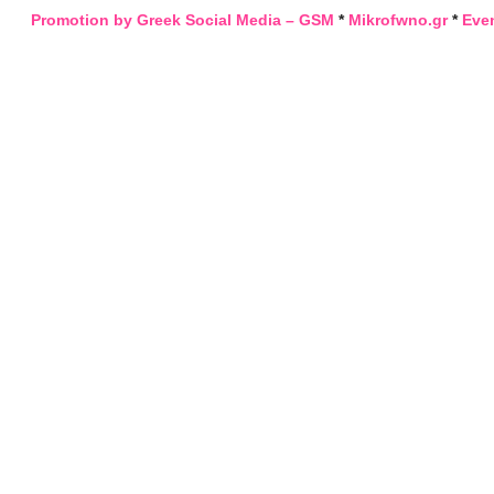
Promotion by Greek Social Media – GSM
*
Mikrofwno.gr
*
Eve