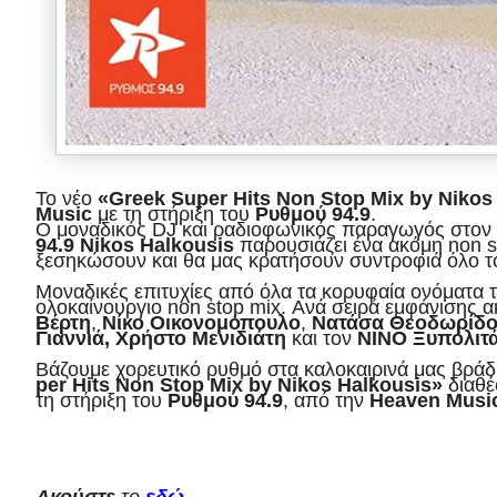
Το
νέο
«
Greek
Super
Hits
Non
Stop
Mix
by
Nikos
Music
με τη στήριξη του
Ρυθμού 94.9
.
Ο
μοναδικός
DJ
και
ραδιοφωνικός
παραγωγός στον
94.9
Nikos
Halkousis
παρουσιάζει
ένα
ακόμη
non
s
ξεσηκώσουν
και
θα
μας
κρατήσουν
συντροφιά
όλο
τ
Μοναδικές
επιτυχίες
από
όλα
τα
κορυφαία
ονόματα
ολοκαίνουργιο
non
stop
mix
.
Ανά
σειρά
εμφάνισης
α
Βέρτη
,
Νίκο
Οικονομόπουλο
,
Νατάσα
Θεοδωρίδ
Γιαννιά, Χρήστο Μενιδιάτη
και
τον
ΝΙΝΟ
Ξυπολιτ
Βάζουμε
χορευτικό
ρυθμό
στα
καλοκαιρινά
μας
βράδ
per
Hits
Non
Stop
Mix
by
Nikos
Halkousi
s
»
διαθέ
τη στήριξη του
Ρυθμού 94.9
,
από
την
Heaven
Musi