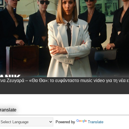
ένα Ζευγαρά – «Θα Θα»: το ευφάνταστο music video για τη νέα ε
ranslate
Powered by
Translate