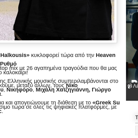
Halkousi
s
»
κυκλοφορεί
τώρα
από
την
Heaven
Ρυθμό
top
mix
με
26
αγαπημένα
τραγούδια
που
θα
μας
ο καλοκαίρι
!
της
Ελληνικής
μουσικής
συμπεριλαμβάνονται
στο
κούμε
, μεταξύ άλλων,
τους
Νίκο
📹 Λ
ου
,
Νικηφόρο
,
Μιχάλη Χατζηγιάννη, Γιώργο
ά
.
ια
και
απογειώνουμε
τη
διάθεση
με
το
«
Greek
Su
σιμο
τώρα
σε
όλες
τις
ψηφιακές
πλατφόρμες,
με
c
.
T