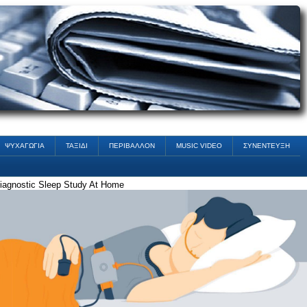
ΨΥΧΑΓΩΓΙΑ
ΤΑΞΙΔΙ
ΠΕΡΙΒΑΛΛΟΝ
MUSIC VIDEO
ΣΥΝΕΝΤΕΥΞΗ
iagnostic Sleep Study At Home