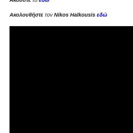
Ακούστε
το
εδώ
Ακολουθήστε
τον
Nikos
Halkousis
εδώ