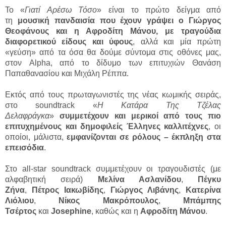
Το «
Γιατί Αρέσω Τόσο
» είναι το πρώτο δείγμα από
τη
μουσική πανδαισία που έχουν γράψει ο Γιώργος
Θεοφάνους και η Αφροδίτη Μάνου, με τραγούδια
διαφορετικού είδους και ύφους
, αλλά και μία πρώτη
«γεύση» από τα όσα θα δούμε σύντομα στις οθόνες μας,
στον Alpha, από το δίδυμο των επιτυχιών Θανάση
Παπαθανασίου και Μιχάλη Ρέππα.
Εκτός από τους πρωταγωνιστές της νέας κωμικής σειράς,
στο soundtrack «
Η Κατάρα Της Τζέλας
Δελαφράγκα
»
συμμετέχουν και μερικοί από τους πιο
επιτυχημένους και δημοφιλείς Έλληνες καλλιτέχνες
, οι
οποίοι, μάλιστα,
εμφανίζονται σε ρόλους – έκπληξη στα
επεισόδια
.
Στο all-star soundtrack συμμετέχουν οι τραγουδιστές (με
αλφαβητική σειρά)
Μελίνα Ασλανίδου
,
Πέγκυ
Ζήνα
,
Πέτρος Ιακωβίδης
,
Γιώργος Λιβάνης
,
Κατερίνα
Λιόλιου
,
Νίκος Μακρόπουλος
,
Μπάμπης
Τσέρτος
και
Josephine
, καθώς και η
Αφροδίτη Μάνου
.