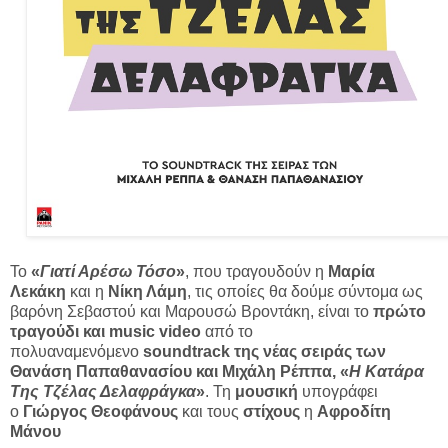
Το
«
Γιατί Αρέσω Τόσο
»
, που τραγουδούν η
Μαρία
Λεκάκη
και η
Νίκη Λάμη
, τις οποίες θα δούμε σύντομα ως
βαρόνη Σεβαστού και Μαρουσώ Βροντάκη, είναι το
πρώτο
τραγούδι και music video
από το
πολυαναμενόμενο
soundtrack της νέας σειράς των
Θανάση Παπαθανασίου και Μιχάλη Ρέππα, «
Η Κατάρα
Της Τζέλας Δελαφράγκα
»
. Τη
μουσική
υπογράφει
ο
Γιώργος Θεοφάνους
και τους
στίχους
η
Αφροδίτη
Μάνου