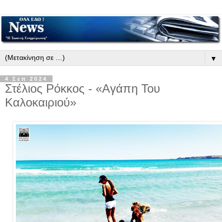
▼
4 Σεπ 2024
Στέλιος Ρόκκος - «Αγάπη Του
Καλοκαιριού»