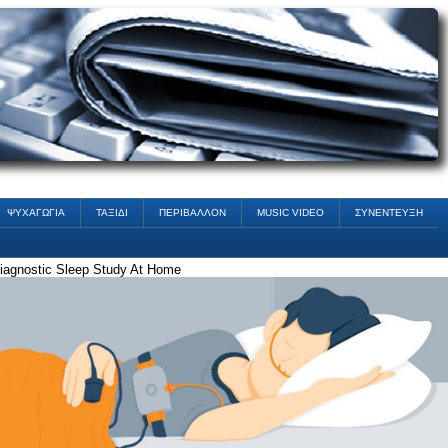
ΨΥΧΑΓΩΓΙΑ
ΤΑΞΙΔΙ
ΠΕΡΙΒΑΛΛΟΝ
MUSIC VIDEO
ΣΥΝΕΝΤΕΥΞΗ
iagnostic Sleep Study At Home