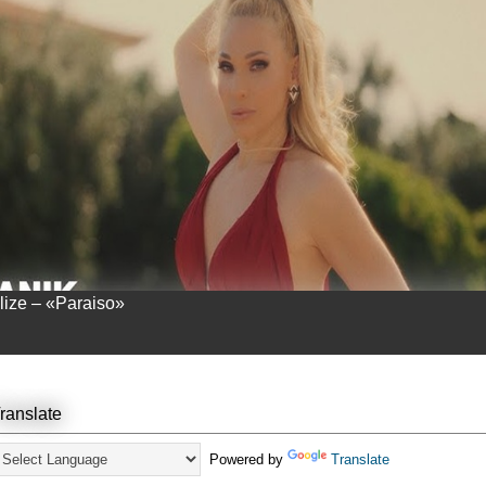
llize – «Paraiso»
ranslate
Powered by
Translate