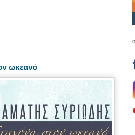
G
ον ωκεανό