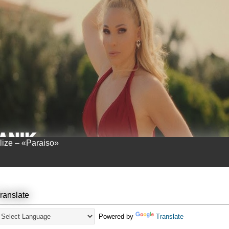
llize – «Paraiso»
ranslate
Powered by
Translate