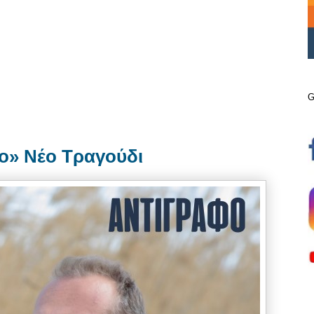
G
ο» Νέο Τραγούδι