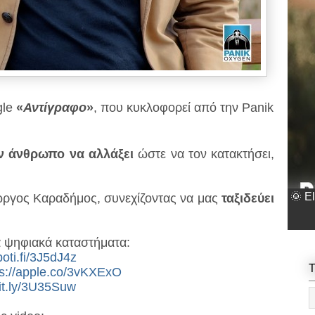
gle
«
Αντίγραφο
»
, που κυκλοφορεί από την Panik
ν άνθρωπο να αλλάξει
ώστε να τον κατακτήσει,
🌞 E
ιώργος Καραδήμος, συνεχίζοντας να μας
ταξιδεύει
α ψηφιακά καταστήματα:
poti.fi/3J5dJ4z
T
ps://apple.co/3vKXExO
bit.ly/3U35Suw