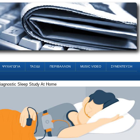
ΨΥΧΑΓΩΓΙΑ
ΤΑΞΙΔΙ
ΠΕΡΙΒΑΛΛΟΝ
MUSIC VIDEO
ΣΥΝΕΝΤΕΥΞΗ
iagnostic Sleep Study At Home