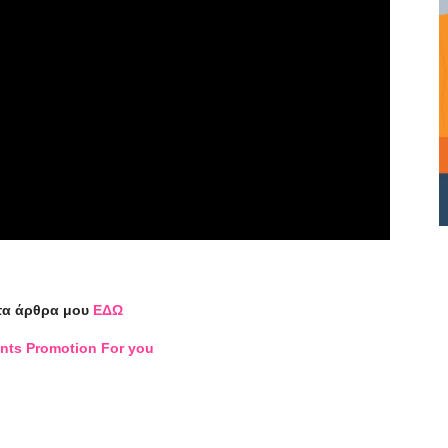
τα άρθρα μου
ΕΔΩ
nts Promotion For you