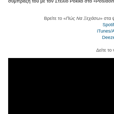
σύμπραξή του με τον Στέλιο Ρόκκο
στο «
Posidon
Βρείτε το «
Πώς Να Ξεχάσω
» στα 
Spotif
iTunes/
Deeze
Δείτε το 