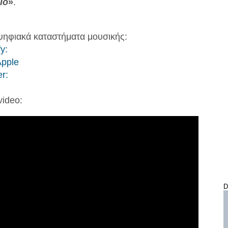
io
»
.
ψηφιακά καταστήματα μουσικής:
y:
Apple
r:
video:
D