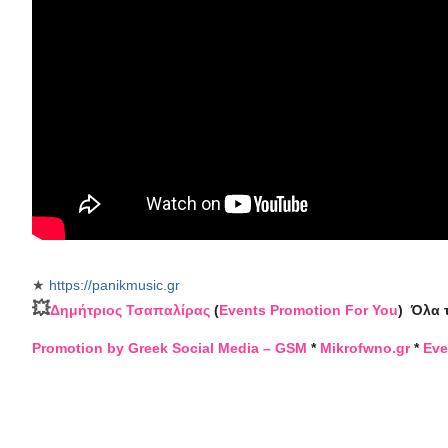
★
https://panikmusic.gr
💥
Δημήτριος Τσαπαλίρας
(
Events Promotion For You
)
Όλα 
Promotion by Greek Social Media – GSM
*
Mikrofwno.gr
*
Eve