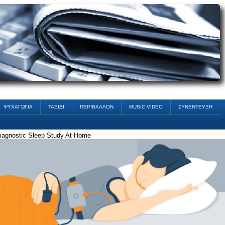
ΨΥΧΑΓΩΓΙΑ
ΤΑΞΙΔΙ
ΠΕΡΙΒΑΛΛΟΝ
MUSIC VIDEO
ΣΥΝΕΝΤΕΥΞΗ
iagnostic Sleep Study At Home