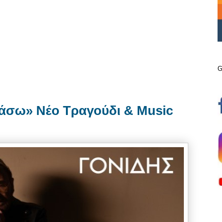
G
χάσω» Νέο Τραγούδι & Music