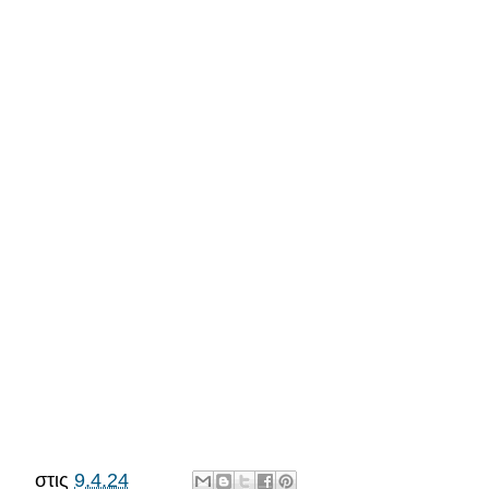
στις
9.4.24