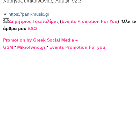
Χορηγός επικοινωνίας: Λάμψη 92,3
★
https://panikmusic.gr
💥
Δημήτριος Τσαπαλίρας
(
Events Promotion For You
)
Όλα τα
άρθρα μου
ΕΔΩ
Promotion by Greek Social Media –
GSM
*
Mikrofwno.gr
*
Events Promotion For you