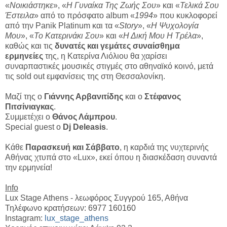
«
Νοικιάστηκε
», «
Η Γυναίκα Της Ζωής Σου
» και «
Τελικά Σου
Έστειλα
» από το πρόσφατο album «
1994
» που κυκλοφορεί
από την Panik Platinum και τα «
Story
», «
Η Ψυχολογία
Μου
», «
Το Κατερινάκι Σου
» και «
Η Δική Μου Η Τρέλα
»,
καθώς και τις
δυνατές και γεμάτες συναίσθημα
ερμηνείες
της, η Κατερίνα Λιόλιου θα χαρίσει
συναρπαστικές μουσικές στιγμές στο αθηναϊκό κοινό, μετά
τις sold out εμφανίσεις της στη Θεσσαλονίκη.
Μαζί της ο
Γιάννης Αρβανιτίδης
και ο
Στέφανος
Πιτσίνιαγκας
.
Συμμετέχει ο
Θάνος Λάμπρου
.
Special guest o
Dj Deleasis
.
Κάθε
Παρασκευή και Σάββατο
, η καρδιά της νυχτερινής
Αθήνας χτυπά στο «Lux», εκεί όπου η διασκέδαση συναντά
την ερμηνεία!
Info
Lux Stage Athens - λεωφόρος Συγγρού 165, Αθήνα
Τηλέφωνο κρατήσεων: 6977 160160
Instagram:
lux_stage_athens