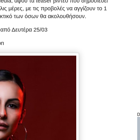
edia, αφού τα teaser βίντεο που δημοσιεύει
λις μέρες, με τις προβολές να αγγίζουν το 1
δεικτικό των όσων θα ακολουθήσουν.
 από Δευτέρα 25/03
on
D