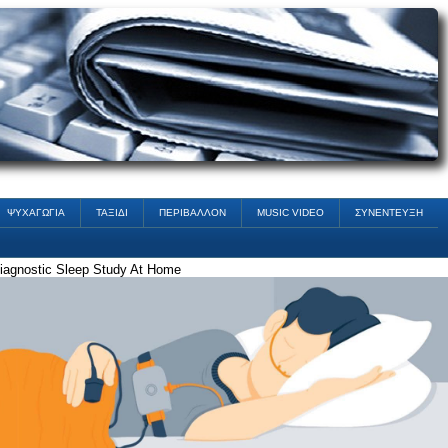
ΨΥΧΑΓΩΓΙΑ
ΤΑΞΙΔΙ
ΠΕΡΙΒΑΛΛΟΝ
MUSIC VIDEO
ΣΥΝΕΝΤΕΥΞΗ
iagnostic Sleep Study At Home