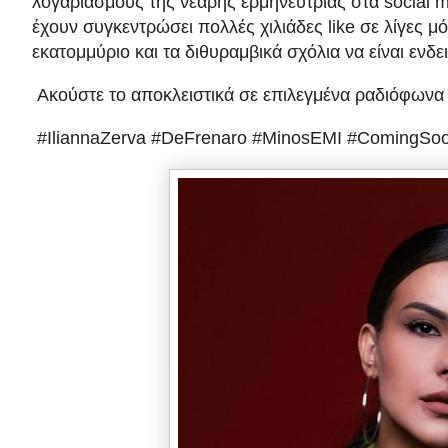
λογαριασμούς της νεαρής ερμηνεύτριας στα social m
έχουν συγκεντρώσει πολλές χιλιάδες like σε λίγες μό
εκατομμύριο και τα διθυραμβικά σχόλια να είναι εν
Ακούστε το αποκλειστικά σε επιλεγμένα ραδιόφωνα
#IliannaZerva #DeFrenaro #MinosEMI #ComingSo