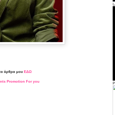
L
τα άρθρα μου
ΕΔΩ
nts Promotion For you