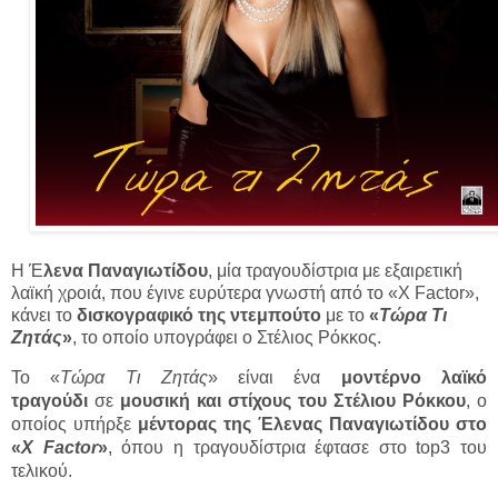
Η Έ
λενα Παναγιωτίδου
, μία τραγουδίστρια με εξαιρετική
λαϊκή χροιά, που έγινε ευρύτερα γνωστή από το «X Factor»,
κάνει το
δισκογραφικό της ντεμπούτο
με το
«
Τώρα Τι
Ζητάς
»
, το οποίο υπογράφει ο Στέλιος Ρόκκος.
Το «
Τώρα Τι Ζητάς
» είναι ένα
μοντέρνο λαϊκό
τραγούδι
σε
μουσική και στίχους του Στέλιου Ρόκκου
, ο
οποίος υπήρξε
μέντορας της Έλενας Παναγιωτίδου στο
«
X Factor
»
, όπου η τραγουδίστρια έφτασε στο top3 του
τελικού.