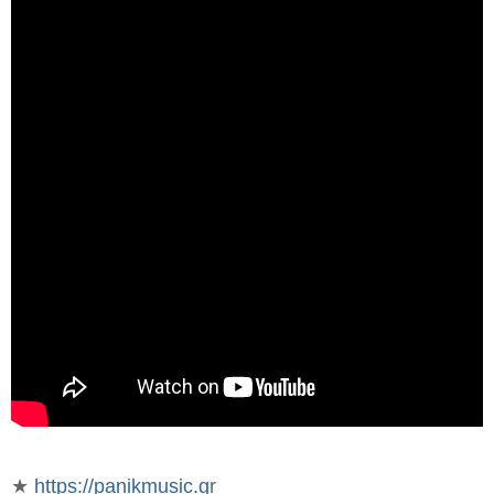
★
https://panikmusic.g
r