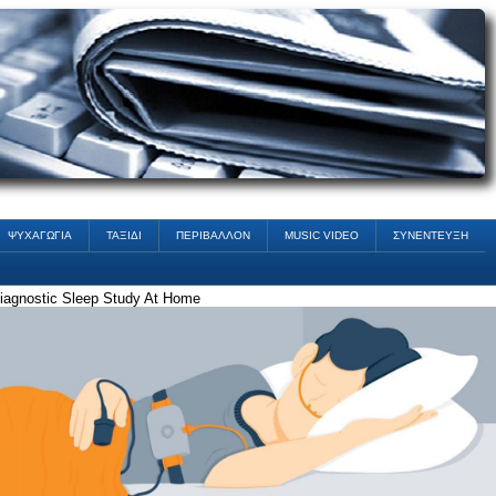
ΨΥΧΑΓΩΓΙΑ
ΤΑΞΙΔΙ
ΠΕΡΙΒΑΛΛΟΝ
MUSIC VIDEO
ΣΥΝΕΝΤΕΥΞΗ
iagnostic Sleep Study At Home