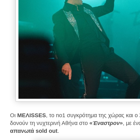
Οι
MEΛΙSSES
, το no1 συγκρότημα της χώρας και ο
δονούν τη νυχτερινή Αθήνα στο
«
Έναστρον
»
, με έ
απανωτά sold out
.