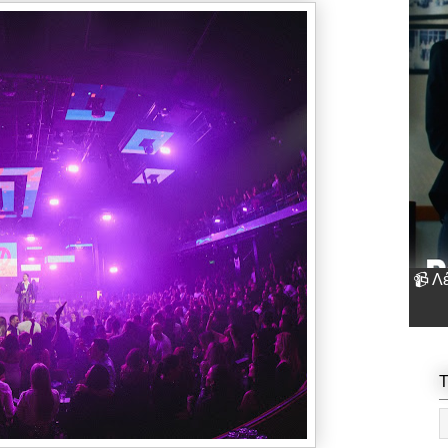
📹 Λ
T