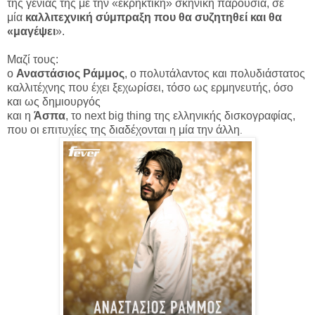
της γενιάς της με την «εκρηκτική» σκηνική παρουσία, σε
μία
καλλιτεχνική σύμπραξη που θα συζητηθεί και θα
«μαγέψει
».
Μαζί τους:
ο
Αναστάσιος Ράμμος
, ο πολυτάλαντος και πολυδιάστατος
καλλιτέχνης που έχει ξεχωρίσει, τόσο ως ερμηνευτής, όσο
και ως δημιουργός
και η
Άσπα
, το next big thing της ελληνικής δισκογραφίας,
που οι επιτυχίες της διαδέχονται η μία την άλλη
.