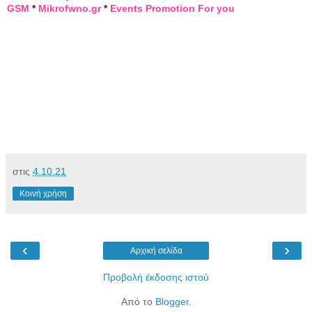
GSM
*
Mikrofwno.gr
*
Events Promotion For you
Πρόγραμμα
στις
4.10.21
Αναπαραγωγής
Βίντεο
Κοινή χρήση
‹
›
Αρχική σελίδα
Προβολή έκδοσης ιστού
Από το
Blogger
.