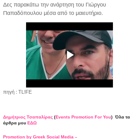
Δες παρακάτω την ανάρτηση του Γιώργου
Παπαδόπουλου μέσα από το μαιευτήριο.
πηγή : TL!FE
Δημήτριος Τσαπαλίρας
(
Events Promotion For You
)
Όλα τα
άρθρα μου
ΕΔΩ
Promotion by Greek Social Media –