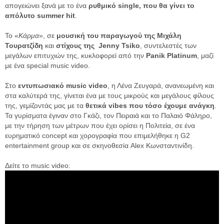
απογειώνει ξανά με το ένα
ρυθμικό single, που θα γίνει το
απόλυτο summer hit
.
Το «
Κάρμα
», σε
μουσική του παραγωγού της Μιχάλη
Τουρατζίδη
και
στίχους της Jenny Tsiko
, συντελεστές των
μεγάλων επιτυχιών της, κυκλοφορεί από την
Panik Platinum
, μαζί
με ένα special music video.
Στο
εντυπωσιακό music video
, η Λένα Ζευγαρά, ανανεωμένη και
στα καλύτερά της, γίνεται ένα με τους μικρούς και μεγάλους φίλους
της, γεμίζοντάς μας με τα
θετικά vibes που τόσο έχουμε ανάγκη
.
Τα γυρίσματα έγιναν στο Γκάζι, τον Πειραιά και το Παλαιό Φάληρο,
με την τήρηση των μέτρων που έχει ορίσει η Πολιτεία, σε ένα
ευρηματικό concept και χορογραφία που επιμελήθηκε η G2
entertainment group και σε σκηνοθεσία Alex Κωνσταντινίδη.
Δείτε το music video: