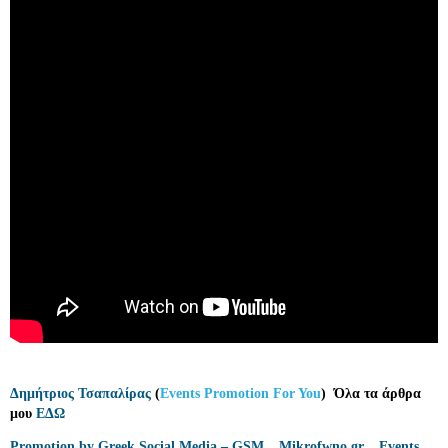
Δημήτριος Τσαπαλίρας
(
Events Promotion For You
)
Όλα τα άρθρα
μου
ΕΔΩ
Promotion by Greek Social Media – GSM
*
Mikrofwno.gr
*
Events