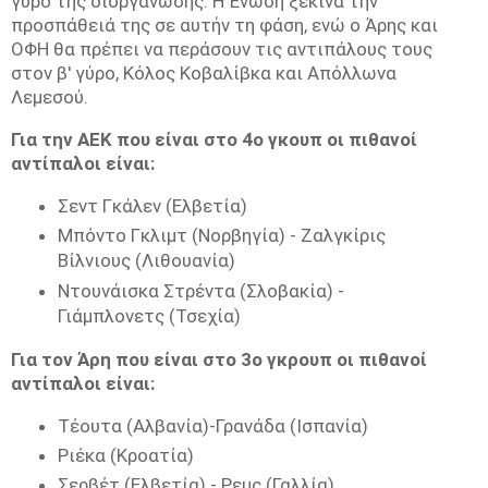
γύρο της διοργάνωσης. Η Ένωση ξεκινά την
προσπάθειά της σε αυτήν τη φάση, ενώ ο Άρης και
ΟΦΗ θα πρέπει να περάσουν τις αντιπάλους τους
στον β' γύρο, Κόλος Κοβαλίβκα και Απόλλωνα
Λεμεσού.
Για την ΑΕΚ που είναι στο 4ο γκουπ οι πιθανοί
αντίπαλοι είναι:
Σεντ Γκάλεν (Ελβετία)
Μπόντο Γκλιμτ (Νορβηγία) - Ζαλγκίρις
Βίλνιους (Λιθουανία)
Ντουνάισκα Στρέντα (Σλοβακία) -
Γιάμπλονετς (Τσεχία)
Για τον Άρη που είναι στο 3ο γκρουπ οι πιθανοί
αντίπαλοι είναι:
Τέουτα (Αλβανία)-Γρανάδα (Ισπανία)
Ριέκα (Κροατία)
Σερβέτ (Ελβετία) - Ρεμς (Γαλλία)