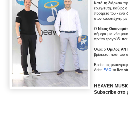
Κατά τη διάρκεια τη
ερμηνευτή, καθώς ο
πορτρέτο του - ένα
στον καλλιτέχνη, με
Ο
Νίκος Οικονομό
σήμερα μία νέα μου
πρώτο τραγούδι που
Όλος ο
Όμιλος ΑΝ
βρίσκεται πλάι του 
Βρείτε τις φωτογρα
Δείτε
ΕΔΩ
το
live s
HEAVEN MUSI
Subscribe
στο 