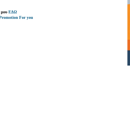
 μου
ΕΔΩ
Promotion For you