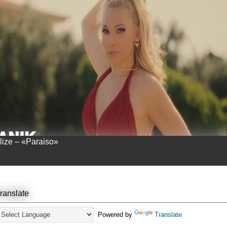
llize – «Paraiso»
ranslate
Powered by
Translate