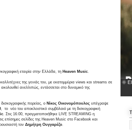
κογραφική εταιρία στην Ελλάδα, τη
Heaven Music
.
🌞 E
καλλιτέχνες της γενιάς του, με εκατομμύρια views και streams σε
ν ακολουθεί ανελλιπώς, εντάσσεται στο δυναμικό της
 δισκογραφικής πορείας, ο
Νίκος Οικονομόπουλος
υπέγραψε
0
, το νέο του αποκλειστικό συμβόλαιό με τη δισκογραφική
T
ic
. Στις 16:00, πραγματοποιήθηκε
LIVE STREAMING
η
ις επίσημες σελίδες της
Heaven Music
στο
Facebook
και
αρουσιαστή τον
Δημήτρη Ουγγαρέζο
.