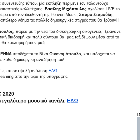
ς συνέντευξης τύπου, μία έκπληξη περίμενε τον ταλαντούχο
 εικαστικός καλλιτέχνης
Βασίλης Μιχόπουλος
σχεδίασε LIVE το
 δώρο από τον διευθυντή της Heaven Music,
Σπύρο Σταμούλη
,
 απώτερο νόημα τις πολλές δημιουργικές στιγμές που θα έρθουν!!
πουλος
, παρέα με την νέα του δισκογραφική οικογένεια, ξεκινάνε
σική διαδρομή και πολύ σύντομα θα μας ταξιδέψουν μέσα από το
 θα κυκλοφορήσουν μαζί.
ΤΕΝΝΑ
υποδέχεται το
Νίκο Οικονομόπουλο
, και υπόσχεται να
σε κάθε δημιουργική αναζήτησή του!
φίες και σε υψηλή ανάλυση
ΕΔΩ
treaming
από την ώρα της υπογραφής.
C
2020
μεγαλύτερο
μουσικό κανάλι:
ΕΔΩ
D