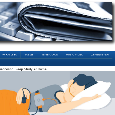
ΨΥΧΑΓΩΓΙΑ
ΤΑΞΙΔΙ
ΠΕΡΙΒΑΛΛΟΝ
MUSIC VIDEO
ΣΥΝΕΝΤΕΥΞΗ
iagnostic Sleep Study At Home