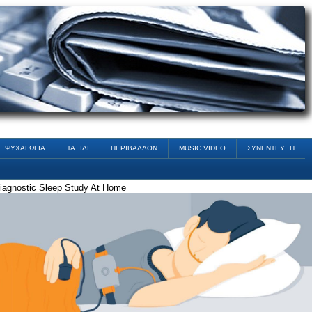
ΨΥΧΑΓΩΓΙΑ
ΤΑΞΙΔΙ
ΠΕΡΙΒΑΛΛΟΝ
MUSIC VIDEO
ΣΥΝΕΝΤΕΥΞΗ
iagnostic Sleep Study At Home