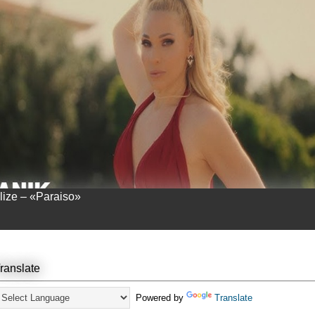
llize – «Paraiso»
ranslate
Powered by
Translate