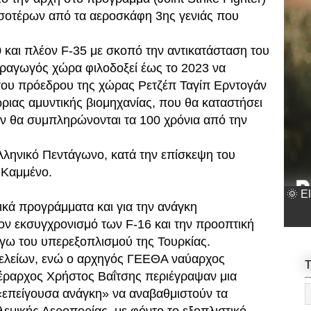
σσοτέρων από τα αεροσκάφη 3ης γενιάς που
0 και πλέον F-35 με σκοπό την αντικατάσταση του
ραγωγός χώρα φιλοδοξεί έως το 2023 να
ο του πρόεδρου της χώρας Ρετζέπ Ταγίπ Ερντογάν
ώριας αμυντικής βιομηχανίας, που θα καταστήσει
αν θα συμπληρώνονται τα 100 χρόνια από την
ελληνικό Πεντάγωνο, κατά την επίσκεψη του
 Καμμένο.
🌞 E
ικά προγράμματα και για την ανάγκη
ον εκσυγχρονισμό των F-16 και την προοπτική
γω του υπερεξοπλισμού της Τουρκίας.
τελείων, ενώ ο αρχηγός ΓΕΕΘΑ ναύαρχος
T
έραρχος Χρήστος Βαΐτσης περιέγραψαν μια
«επείγουσα ανάγκη» να αναβαθμιστούν τα