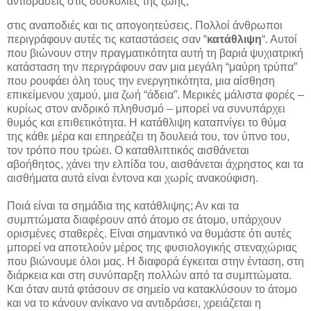
αντιδράσεις στις δυσκολίες της ζωής,
στις αναποδιές και τις απογοητεύσεις. Πολλοί άνθρωποι
περιγράφουν αυτές τις καταστάσεις σαν “
κατάθλιψη
“. Αυτοί
που βιώνουν στην πραγματικότητα αυτή τη βαριά ψυχιατρική
κατάσταση την περιγράφουν σαν μια μεγάλη “μαύρη τρύπα”
που ρουφάει όλη τους την ενεργητικότητα, μια αίσθηση
επικείμενου χαμού, μια ζωή “άδεια”. Μερικές μάλιστα φορές –
κυρίως στον ανδρικό πληθυσμό – μπορεί να συνυπάρχει
θυμός και επιθετικότητα. Η κατάθλιψη καταπνίγει το θύμα
της κάθε μέρα και επηρεάζει τη δουλειά του, τον ύπνο του,
τον τρόπο που τρώει. Ο καταθλιπτικός αισθάνεται
αβοήθητος, χάνει την ελπίδα του, αισθάνεται άχρηστος και τα
αισθήματα αυτά είναι έντονα και χωρίς ανακούφιση.
Ποιά είναι τα σημάδια της κατάθλιψης; Αν και τα
συμπτώματα διαφέρουν από άτομο σε άτομο, υπάρχουν
ορισμένες σταθερές. Είναι σημαντικό να θυμάστε ότι αυτές
μπορεί να αποτελούν μέρος της φυσιολογικής στεναχώριας
που βιώνουμε όλοι μας. Η διαφορά έγκειται στην ένταση, στη
διάρκεια και στη συνύπαρξη πολλών από τα συμπτώματα.
Και όταν αυτά φτάσουν σε σημείο να κατακλύσουν το άτομο
και να το κάνουν ανίκανο να αντιδράσει, χρειάζεται η