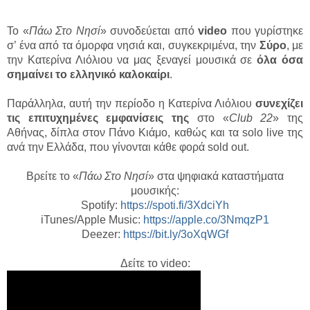
Το «
Πάω Στο Νησί
» συνοδεύεται από
video
που γυρίστηκε
σ’ ένα από τα όμορφα νησιά και, συγκεκριμένα, την
Σύρο
, με
την Κατερίνα Λιόλιου να μας ξεναγεί μουσικά σε
όλα όσα
σημαίνει το ελληνικό καλοκαίρι
.
Παράλληλα, αυτή την περίοδο η Κατερίνα Λιόλιου
συνεχίζει
τις επιτυχημένες εμφανίσεις της
στο «
Club 22
» της
Αθήνας, δίπλα στον Πάνο Κιάμο, καθώς και τα solo live της
ανά την Ελλάδα, που γίνονται κάθε φορά sold out.
Βρείτε το «
Πάω Στο Νησί
» στα ψηφιακά καταστήματα
μουσικής:
Spotify:
https://spoti.fi/3XdciYh
iTunes/Apple Music:
https://apple.co/3NmqzP1
Deezer:
https://bit.ly/3oXqWGf
Δείτε το video: